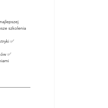
najlepszej 
sze szkolenia 
tryki ✅
oków ✅
niami 