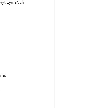
wytrzymałych 
mi.
.