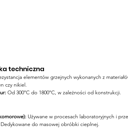
ka techniczna
ezystancja elementów grzejnych wykonanych z materiałów
n czy nikiel.
ur:
 Od 300°C do 1800°C, w zależności od konstrukcji.
(komorowe):
 Używane w procesach laboratoryjnych i prz
 Dedykowane do masowej obróbki cieplnej.