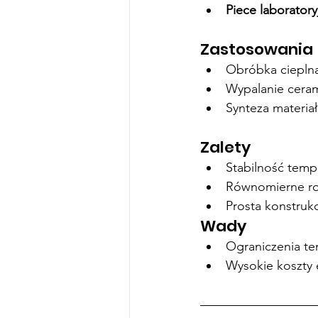
Piece laboratory
Zastosowania
Obróbka cieplna
Wypalanie cerami
Synteza materia
Zalety
Stabilność temp
Równomierne ro
Prosta konstrukc
Wady
Ograniczenia te
Wysokie koszty 