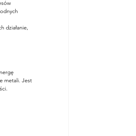
esów 
rodnych 
h działanie, 
nergę 
 metali. Jest 
ści.