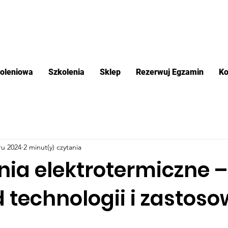
koleniowa
Szkolenia
Sklep
Rezerwuj Egzamin
Ko
ru 2024
2 minut(y) czytania
nia elektrotermiczne –
d technologii i zastos