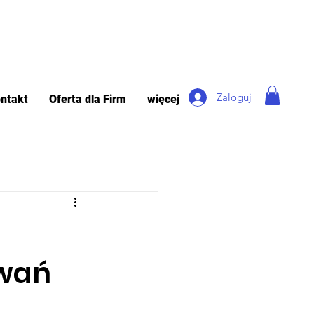
Zaloguj
ntakt
Oferta dla Firm
więcej
owań