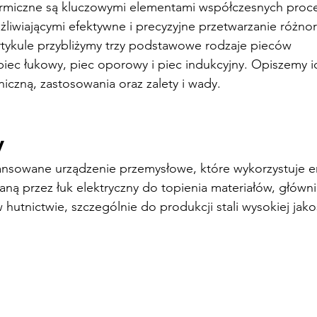
ermiczne są kluczowymi elementami współczesnych proc
liwiającymi efektywne i precyzyjne przetwarzanie różno
rtykule przybliżymy trzy podstawowe rodzaje pieców 
piec łukowy, piec oporowy i piec indukcyjny. Opiszemy ic
niczną, zastosowania oraz zalety i wady.
y
ansowane urządzenie przemysłowe, które wykorzystuje e
ną przez łuk elektryczny do topienia materiałów, głównie
hutnictwie, szczególnie do produkcji stali wysokiej jako