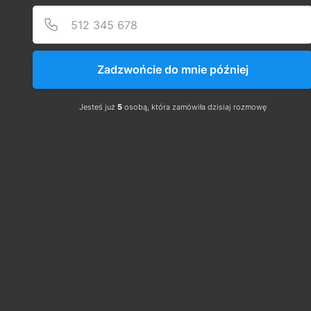
wbudowane na paliwa gazowe dla gazu o 
gęstości względnej mniejszej niż 1. Polska 
Norma 
dzieli kotłowni gazowe na
cztery grupy:
Zadzwońcie do mnie później
- do 30 kW
– 30-60 kW
Jesteś już
5
osobą, która zamówiła dzisiaj rozmowę
– 60-2000 kW
– > 2000 kW
Pomieszczenia z kotłami o łącznej mocy cieplnej 
do 30 kW
Usytuowanie kotłów
Kotły mogą być umieszczone w piwnicy lub na 
dowolnej kondygnacji budynku, w 
pomieszczeniach nie przeznaczonych do stałego 
przebywania ludzi (pomieszczenia pomocnicze w 