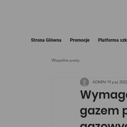
Strona Główna
Promocje
Platforma sz
Wszystkie posty
ADMIN
19 paź 202
Wymagan
gazem 
gazowy