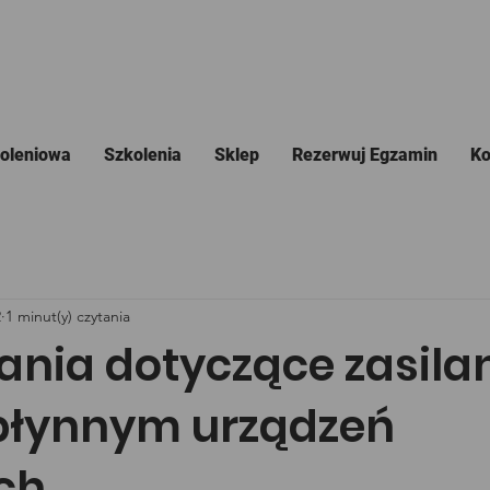
koleniowa
Szkolenia
Sklep
Rezerwuj Egzamin
Ko
2
1 minut(y) czytania
ia dotyczące zasila
płynnym urządzeń
ch