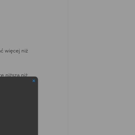
ć więcej niż 
ę niższą niż 
ów urządzeń 