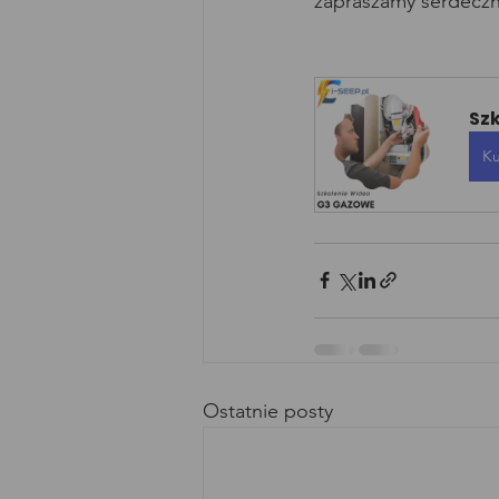
zapraszamy serdeczni
Sz
Ku
Ostatnie posty