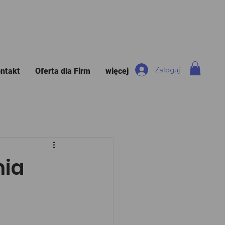
Zaloguj
ntakt
Oferta dla Firm
więcej
nia