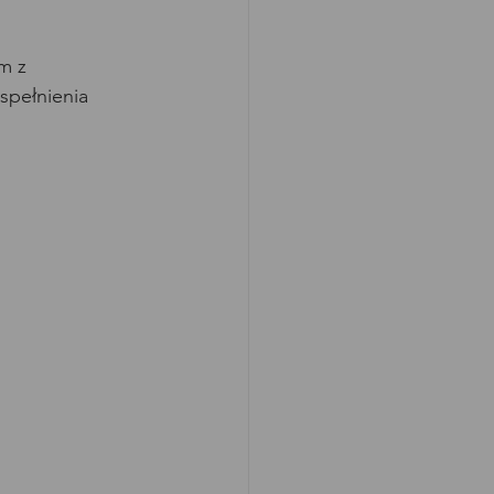
m z 
spełnienia 