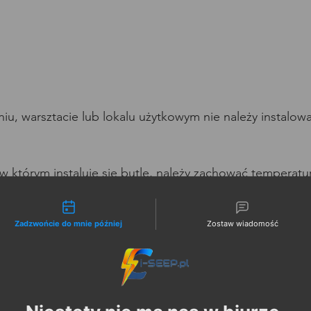
iu, warsztacie lub lokalu użytkowym nie należy instalowa
liwości kontaktu
Zadzwońcie do mnie później
Zostaw wiadomość
w którym instaluje się butlę, należy zachować temperatur
lować wyłącznie w pozycji pionowej;  
Niestety nie ma nas w biurze.
zpieczyć przed uszkodzeniami mechanicznymi;  
Czy mamy oddzwonić do
Ciebie, kiedy wrócimy do
ządzeniem promieniującym ciepło, z wyłączeniem zestaw