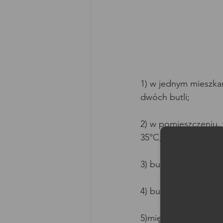
1) w jednym mieszkan
dwóch butli;  
Moż
2) w pomieszczeniu, 
35°C;  
3) butlę należy insta
4) butlę należy zabe
5)między butlą a ur