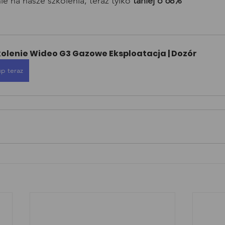
e na nasze szkolenia, teraz tylko 
taniej o 68%
kolenie Wideo G3 Gazowe Eksploatacja | Dozór
p teraz