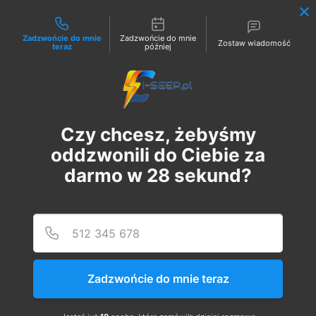
Możliwości kontaktu
Zadzwońcie do mnie
Zadzwońcie do mnie
Zostaw wiadomość
teraz
później
Zaloguj
Czy chcesz, żebyśmy
oddzwonili do Ciebie za
darmo w
28
sekund?
Podaj
Numer
Szkolenie Online G1/G2/G3
Eksploatacja | Dozór
Zadzwońcie do mnie teraz
чт, 23 лист.
  |  
Szkolenie Online