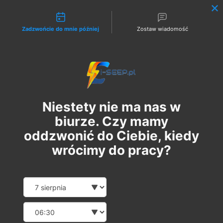
Możliwości kontaktu
Zadzwońcie do mnie później
Zostaw wiadomość
Zaloguj
Niestety nie ma nas w
biurze. Czy mamy
oddzwonić do Ciebie, kiedy
wrócimy do pracy?
Szkolenie Online G1/G2/G3
Date and time slection for sch
Wybierz datę
Eksploatacja | Dozór
Wybierz godzinę
ср, 10 квіт.
  |  
Szkolenie Online