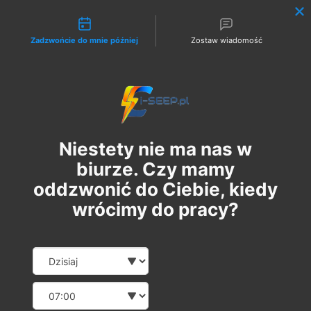
Możliwości kontaktu
Zadzwońcie do mnie później
Zostaw wiadomość
Zaloguj
Niestety nie ma nas w
biurze. Czy mamy
oddzwonić do Ciebie, kiedy
wrócimy do pracy?
Szkolenie Online G1 +
Date and time slection for sch
Wybierz datę
Pomiary
Wybierz godzinę
пн, 11 вер.
  |  
Szkolenie Online