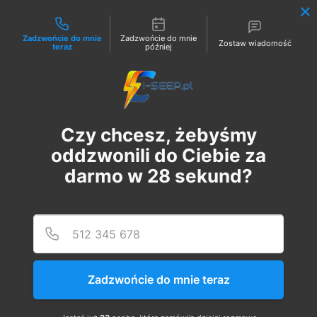
Możliwości kontaktu
Zadzwońcie do mnie
Zadzwońcie do mnie
Zostaw wiadomość
teraz
później
Zaloguj
Czy chcesz, żebyśmy
oddzwonili do Ciebie za
darmo w
28
sekund?
Podaj
Numer
Szkolenie Online G1 +
Pomiary
Zadzwońcie do mnie teraz
ср, 18 жовт.
  |  
Szkolenie Online