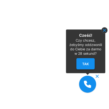
Cześć!
Czy chcesz,
żebyśmy oddzwonili
do Ciebie za darmo
w
28
sekund?
TAK