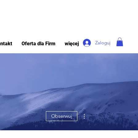
Zaloguj
ntakt
Oferta dla Firm
więcej
Więcej działań
Obserwuj