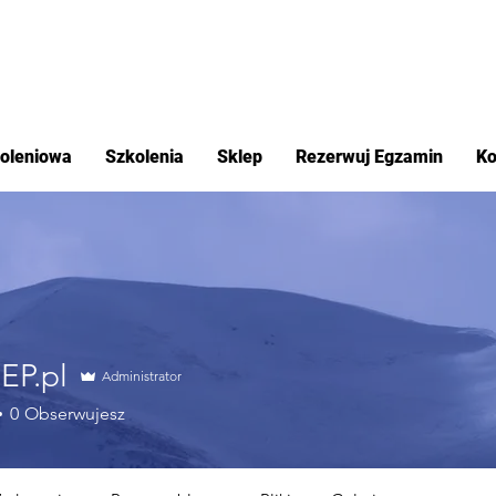
koleniowa
Szkolenia
Sklep
Rezerwuj Egzamin
Ko
EP.pl
Administrator
0
Obserwujesz