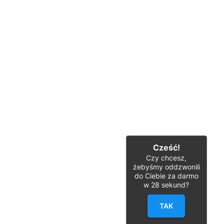
Cześć!
Czy chcesz,
żebyśmy oddzwonili
do Ciebie za darmo
w
28
sekund?
TAK