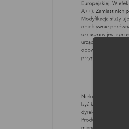
Europejskiej. W efek
A++). Zamiast nich p
Modyfikacja służy uj
obiektywnie porówn
oznaczony jest sprzę
urządzenie charakter
Moż
obowiązujące od mar
przypisywania do ni
Niekiedy urządzenia
być klasą F lub G. D
dyrektywy oraz dokła
Producenci sprzętu A
miano energooszczę