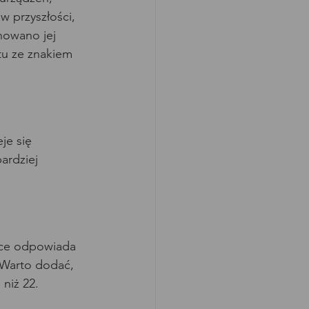
 przyszłości, 
nowano jej 
tu ze znakiem 
je się 
ardziej 
yce odpowiada 
 Warto dodać, 
niż 22. 