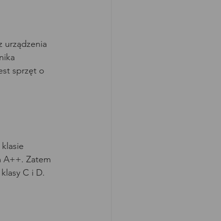
z urządzenia 
nika 
est sprzęt o 
klasie 
m A++. Zatem 
klasy C i D.