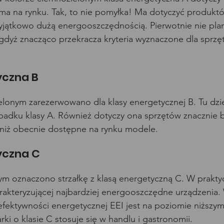
ma na rynku. Tak, to nie pomyłka! Ma dotyczyć produktów
wyjątkowo dużą energooszczędnością. Pierwotnie nie pla
, gdyż znacząco przekracza kryteria wyznaczone dla sprzę
yczna B
ielonym zarezerwowano dla klasy energetycznej B. Tu dzie
padku klasy A. Również dotyczy ona sprzętów znacznie b
niż obecnie dostępne na rynku modele.
yczna C
ym oznaczono strzałkę z klasą energetyczną C. W prakt
rakteryzującej najbardziej energooszczędne urządzenia.
efektywności energetycznej EEI jest na poziomie niższym 
ki o klasie C stosuje się w handlu i gastronomii. 