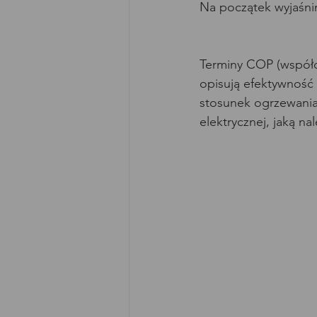
Na początek wyjaśnim
Terminy COP (współc
opisują efektywność
stosunek ogrzewania 
elektrycznej, jaką n