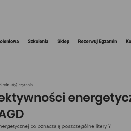
koleniowa
Szkolenia
Sklep
Rezerwuj Egzamin
Ko
3 minut(y) czytania
fektywności energetyc
 AGD
nergetycznej co oznaczają poszczególne litery ?