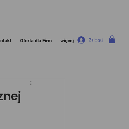
Zaloguj
ntakt
Oferta dla Firm
więcej
znej