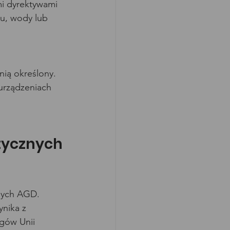
i dyrektywami 
du, wody lub 
nią określony. 
urządzeniach 
tycznych
nych AGD. 
nika z 
gów Unii 