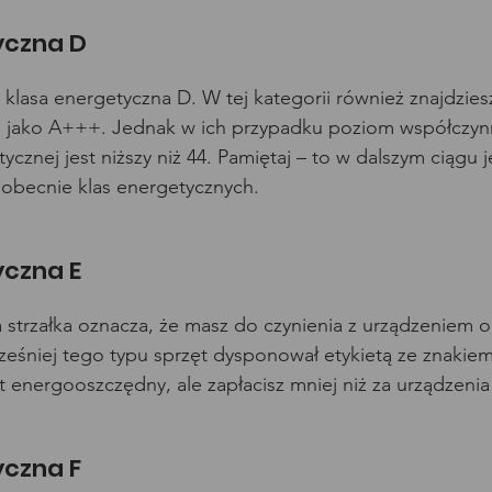
yczna D
to klasa energetyczna D. W tej kategorii również znajdzies
 jako A+++. Jednak w ich przypadku poziom współczyn
cznej jest niższy niż 44. Pamiętaj – to w dalszym ciągu j
 obecnie klas energetycznych.
yczna E
trzałka oznacza, że masz do czynienia z urządzeniem o 
ześniej tego typu sprzęt dysponował etykietą ze znakie
t energooszczędny, ale zapłacisz mniej niż za urządzenia 
yczna F