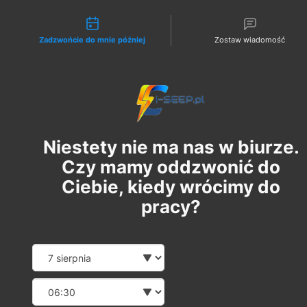
Możliwości kontaktu
Zadzwońcie do mnie później
Zostaw wiadomość
Zaloguj
Ліцензії на газ G3
Niestety nie ma nas w biurze.
Операція |
Czy mamy oddzwonić do
Ciebie, kiedy wrócimy do
pracy?
Supervisi
Date and time slection for
Wybierz datę
Wybierz godzinę