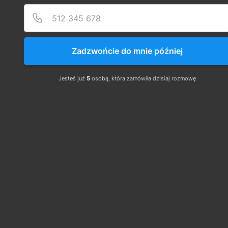
on
Zadzwońcie do mnie później
Jesteś już
5
osobą, która zamówiła dzisiaj rozmowę
Наші навчальні курси SEP gas
G3 користуються великою
популярністю, оскільки дозволяють
отримати додаткові, дуже цінні
професійні кваліфікації в газовій
галузі, які користуються і будуть
користуватися великим попитом на
європейському ринку праці протягом
багатьох років приходити. Наші
тренінги ідеально підготують вас до
іспиту SEP для отримання ліцензій на
газ. Це очевидний вибір для людей,
які мають справу або планують мати