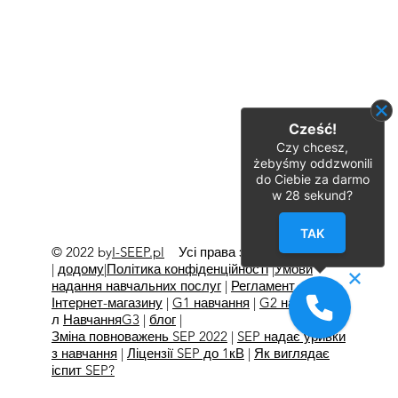
Cześć!
Czy chcesz,
żebyśmy oddzwonili
do Ciebie za darmo
w
28
sekund?
TAK
© 2022 by
I-SEEP.pl
Усі права захищено
©
|
додому
|
Політика конфіденційності
|
Умови
надання навчальних послуг
|
Регламент
Інтернет-магазину
|
G1 навчання
|
G2 навчання
л
Навчання
G3
|
блог
|
Зміна повноважень SEP 2022
|
SEP надає уривки
з навчання
|
Ліцензії SEP до 1кВ
|
Як виглядає
іспит SEP?