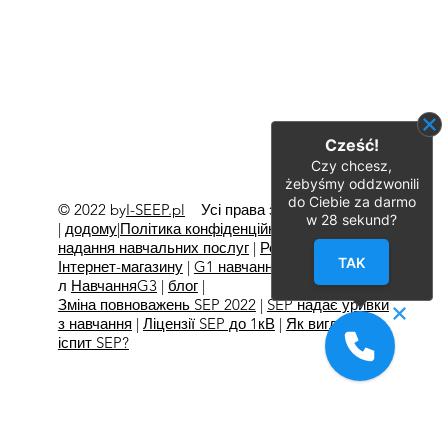
Cześć!
Czy chcesz,
żebyśmy oddzwonili
do Ciebie za darmo
© 2022 by
I-SEEP.pl
Усі права захищено
©
w
28
sekund?
|
додому
|
Політика конфіденційності
|
Умови
надання навчальних послуг
|
Регламент
TAK
Інтернет-магазину
|
G1 навчання
|
G2 навчання
л
Навчання
G3
|
блог
|
Зміна повноважень SEP 2022
|
SEP надає уривки
з навчання
|
Ліцензії SEP до 1кВ
|
Як виглядає
іспит SEP?