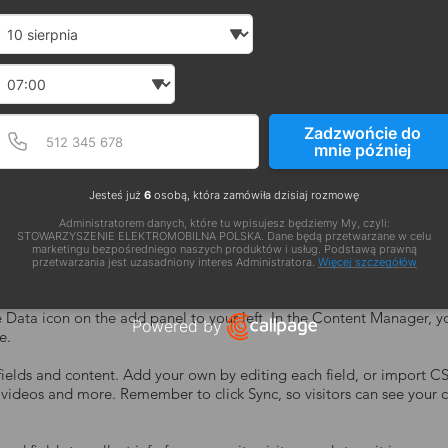
Date and time slection for sch
Wybierz datę
Wybierz godzinę
Podaj poprawny numer t
Numer telefonu
Zadzwońcie do
mnie później
Jesteś już
6
osobą, która zamówiła dzisiaj rozmowę
Administratorem danych, które tu wpisujesz będziemy My, czyli:
STOWARZYSZENIE ELEKTROMOBILNA POLSKA. Dane będą przetwarzane w celu
marketingu bezpośredniego naszych produktów i usług. Podstawą prawną
przetwarzania jest uzasadniony interes Administratora.
Więcej szczegółów
d in your content manager. Double click the dataset icon to add your
e Data icon on the add panel to your left. In the Content Manager,
Powered by
e.
Open link in new window
 fields and content. Add your own by editing each field, or import C
s, videos and more. Remember to click Sync, so visitors can see your c
.