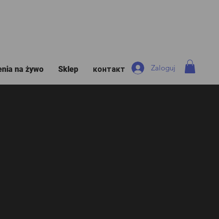
Zaloguj
enia na żywo
Sklep
контакт