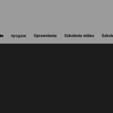
🏡
продаж
Uprawnienia
Szkolenia wideo
Szkol
itle 04
ur content
 add your own