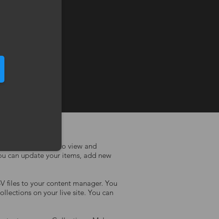
eduled call
elefonu w formacie E164
 own content. Want to view and
 you can update your items, add new
SV files to your content manager. You
ollections on your live site. You can