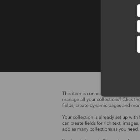
This item is connected to a text fiel
manage all your collections? Click th
fields, create dynamic pages and mor
Your collection is already set up with
can create fields for rich text, image
add as many collections as you need