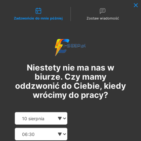
Możliwości kontaktu
Zadzwońcie do mnie później
Zostaw wiadomość
Zaloguj
Niestety nie ma nas w
biurze. Czy mamy
oddzwonić do Ciebie, kiedy
wrócimy do pracy?
Pakiet 2 w 1: Szkolenie
Date and time slection for sch
Wybierz datę
Online G1 Elektryczne
Wybierz godzinę
Pomiary + 1 Egzamin