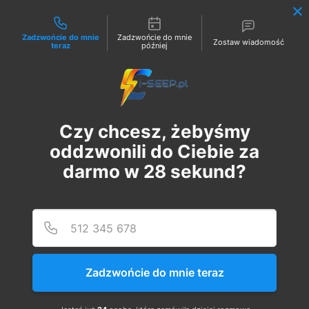
Możliwości kontaktu
Zadzwońcie do mnie
Zadzwońcie do mnie
Zostaw wiadomość
teraz
później
Zaloguj
Czy chcesz, żebyśmy
oddzwonili do Ciebie za
darmo w
28
sekund?
Podaj
Numer
Pakiet 2 w 1: Szkolenie
Online G1 Elektryczne
Zadzwońcie do mnie teraz
Pomiary + 1 Egzamin