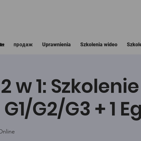
🏡
продаж
Uprawnienia
Szkolenia wideo
Szkol
2 w 1: Szkolenie
 G1/G2/G3 + 1 
Online