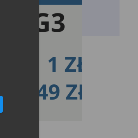
eduled call
elefonu w formacie E164