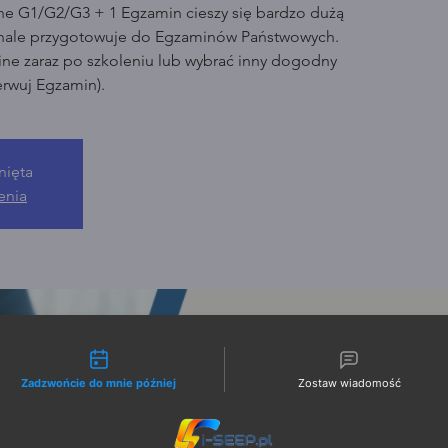
ine G1/G2/G3 + 1 Egzamin cieszy się bardzo dużą
nale przygotowuje do Egzaminów Państwowych.
ne zaraz po szkoleniu lub wybrać inny dogodny
erwuj Egzamin).
nięta
enia
liwości kontaktu
Zadzwońcie do mnie później
Zostaw wiadomość