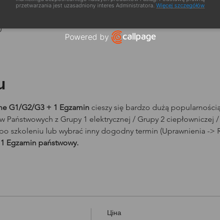
zacja
przetwarzania jest uzasadniony interes Administratora.
Więcej szczegółów
0
Powered by
Open link in new window
u
line G1/G2/G3 + 1 Egzamin 
cieszy się bardzo dużą popularności
Państwowych z Grupy 1 elektrycznej / Grupy 2 ciepłowniczej /
po szkoleniu lub wybrać inny dogodny termin (Uprawnienia -> R
 1 Egzamin państwowy.
Ціна