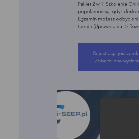
Pakiet 2 w 1: Szkolenie Onl
popularnością, gdyż dosko
Egzamin możesz odbyć onli
termin (Uprawnienia -> Rez
Rejestracja jest zamk
Zobacz inne wydarz
Moż