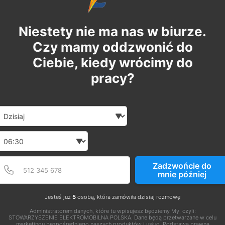
Niestety nie ma nas w biurze.
Czy mamy oddzwonić do
Ciebie, kiedy wrócimy do
pracy?
Date and time slection for sch
Wybierz datę
Wybierz godzinę
Podaj poprawny numer t
Numer telefonu
Zadzwońcie do
mnie później
Jesteś już
5
osobą, która zamówiła dzisiaj rozmowę
Administratorem danych, które tu wpisujesz będziemy My, czyli:
STOWARZYSZENIE ELEKTROMOBILNA POLSKA. Dane będą przetwarzane w celu
marketingu bezpośredniego naszych produktów i usług. Podstawą prawną