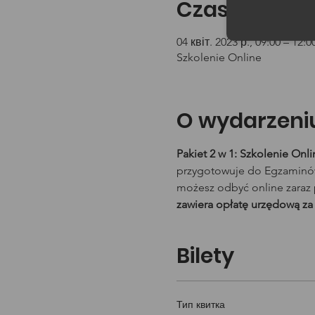
Czas i lokali
04 квіт. 2023 р., 09:00 – 12:0
Szkolenie Online
O wydarzeni
Pakiet 2 w 1: Szkolenie On
przygotowuje do Egzaminów 
możesz odbyć online zaraz 
zawiera opłatę urzędową za
Bilety
Тип квитка