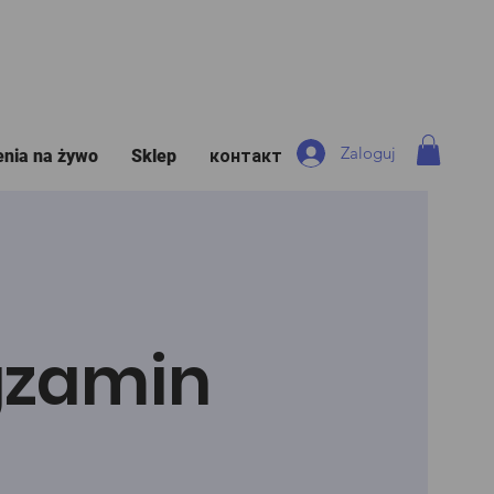
Zaloguj
enia na żywo
Sklep
контакт
Egzamin