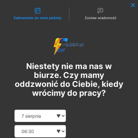
Możliwości kontaktu
Zadzwońcie do mnie później
Zostaw wiadomość
Zaloguj
Niestety nie ma nas w
biurze. Czy mamy
oddzwonić do Ciebie, kiedy
wrócimy do pracy?
Pakiet 2 w 1: Szkolenie
Date and time slection for sch
Wybierz datę
Online G1/G2/G3 + 1
Wybierz godzinę
Egzamin