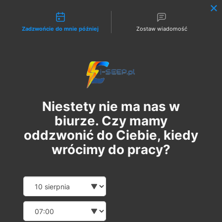
Możliwości kontaktu
Zadzwońcie do mnie później
Zostaw wiadomość
Zaloguj
Niestety nie ma nas w
biurze. Czy mamy
oddzwonić do Ciebie, kiedy
wrócimy do pracy?
Pakiet 2 w 1: Szkolenie
Date and time slection for sch
Wybierz datę
Online G1/G2/G3 + 1
Wybierz godzinę
Egzamin