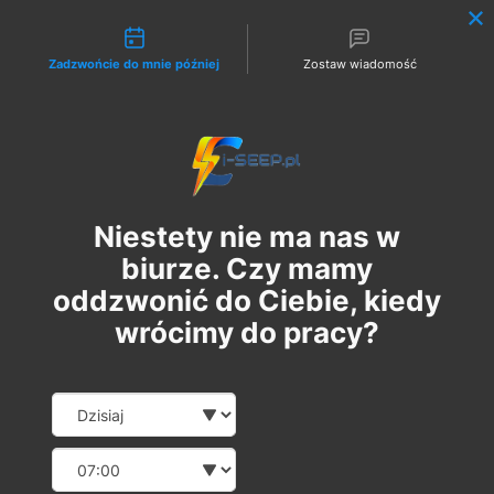
Możliwości kontaktu
Zadzwońcie do mnie później
Zostaw wiadomość
Zaloguj
Niestety nie ma nas w
biurze. Czy mamy
oddzwonić do Ciebie, kiedy
wrócimy do pracy?
Pakiet 2 w 1: Szkolenie
Date and time slection for sch
Wybierz datę
Online G1/G2/G3 + 1
Wybierz godzinę
Egzamin