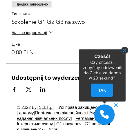
Продаж завершено
Тип квитка
Szkolenie G1 G2 G3 na żywo
Більше інформації
Ціна
0,00 PLN
Cześć!
Czy chcesz,
żebyśmy oddzwonili
do Ciebie za darmo
Udostępnij to wydarzenie
w
28
sekund?
TAK
© 2022 by
I-SEEP.pl
Усі права захищено
©
|
додому
|
Політика конфіденційності
|
Умови
надання навчальних послуг
|
Регламент
Інтернет-магазину
|
G1 навчання
|
G2 навчання
л
Навчання
G3
|
блог
|