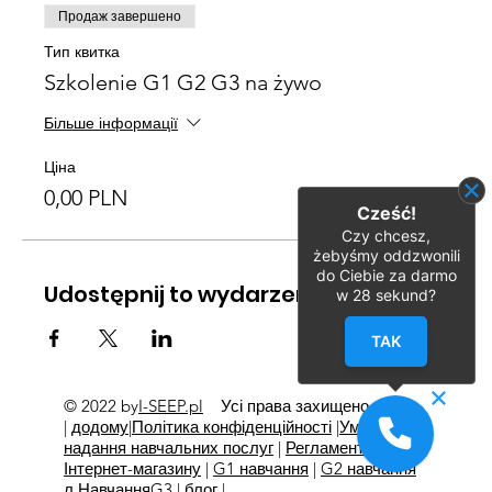
Продаж завершено
Тип квитка
Szkolenie G1 G2 G3 na żywo
Більше інформації
Ціна
0,00 PLN
Cześć!
Czy chcesz,
żebyśmy oddzwonili
do Ciebie za darmo
Udostępnij to wydarzenie
w
28
sekund?
TAK
© 2022 by
I-SEEP.pl
Усі права захищено
©
|
додому
|
Політика конфіденційності
|
Умови
надання навчальних послуг
|
Регламент
Інтернет-магазину
|
G1 навчання
|
G2 навчання
л
Навчання
G3
|
блог
|