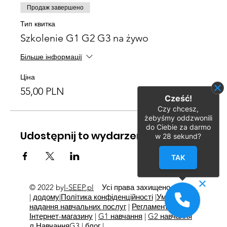
Продаж завершено
Тип квитка
Szkolenie G1 G2 G3 na żywo
Більше інформації
Ціна
55,00 PLN
Cześć!
Czy chcesz,
żebyśmy oddzwonili
do Ciebie za darmo
Udostępnij to wydarzenie
w
28
sekund?
TAK
© 2022 by
I-SEEP.pl
Усі права захищено
©
|
додому
|
Політика конфіденційності
|
Умови
надання навчальних послуг
|
Регламент
Інтернет-магазину
|
G1 навчання
|
G2 навчання
л
Навчання
G3
|
блог
|