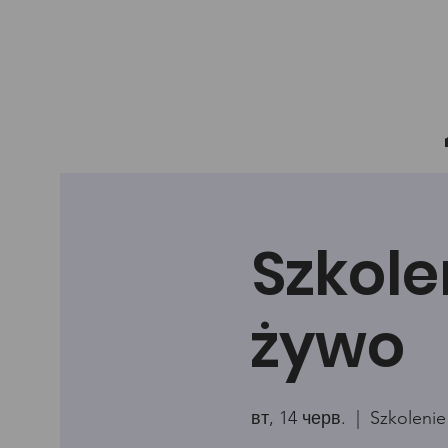
Szkole
żywo
вт, 14 черв.
  |  
Szkolenie