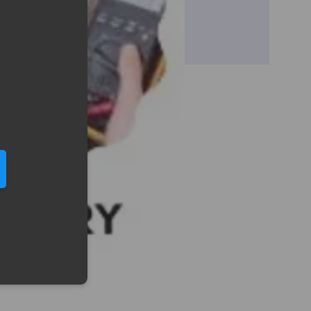
eduled call
elefonu w formacie E164