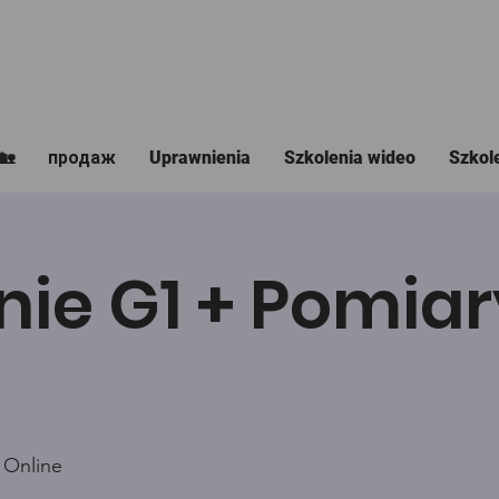
🏡
продаж
Uprawnienia
Szkolenia wideo
Szkol
nie G1 + Pomiar
 Online