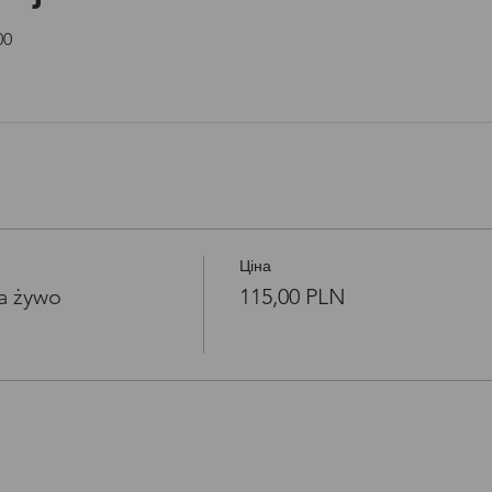
Open link in new window
00
Ціна
a żywo
115,00 PLN