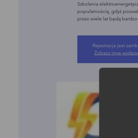
Szkolenia elektroenergetyc
popularnością, gdyż pozwala
przez wiele lat będą bardz
Rejestracja jest zamk
Zobacz inne wydarz
Moż