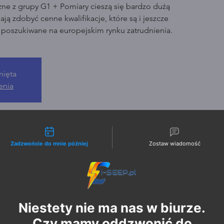
zne z grupy G1 + Pomiary cieszą się bardzo dużą
ją zdobyć cenne kwalifikacje, które są i jeszcze
o poszukiwane na europejskim rynku zatrudnienia.
nięta
enia
liwości kontaktu
Zadzwońcie do mnie później
Zostaw wiadomość
Niestety nie ma nas w biurze.
Czy mamy oddzwonić do