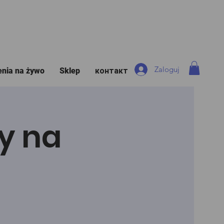
Zaloguj
enia na żywo
Sklep
контакт
y na