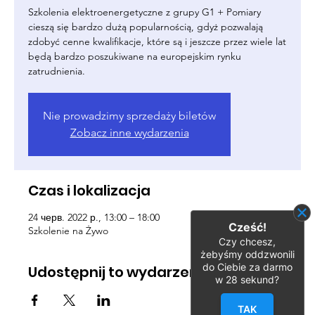
Szkolenia elektroenergetyczne z grupy G1 + Pomiary
cieszą się bardzo dużą popularnością, gdyż pozwalają
zdobyć cenne kwalifikacje, które są i jeszcze przez wiele lat
będą bardzo poszukiwane na europejskim rynku
zatrudnienia.
Nie prowadzimy sprzedaży biletów
Zobacz inne wydarzenia
Czas i lokalizacja
24 черв. 2022 р., 13:00 – 18:00
Cześć!
Szkolenie na Żywo
Czy chcesz,
żebyśmy oddzwonili
do Ciebie za darmo
Udostępnij to wydarzenie
w
28
sekund?
TAK