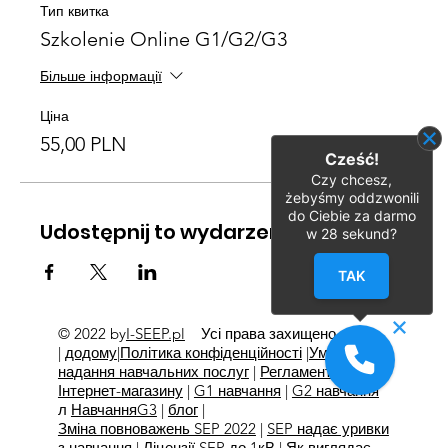
Тип квитка
Szkolenie Online G1/G2/G3
Більше інформації
Ціна
55,00 PLN
Cześć!
Czy chcesz,
żebyśmy oddzwonili
do Ciebie za darmo
Udostępnij to wydarzenie
w
28
sekund?
TAK
© 2022 by
I-SEEP.pl
Усі права захищено
©
|
додому
|
Політика конфіденційності
|
Умови
надання навчальних послуг
|
Регламент
Інтернет-магазину
|
G1 навчання
|
G2 навчання
л
Навчання
G3
|
блог
|
Зміна повноважень SEP 2022
|
SEP надає уривки
з навчання
|
Ліцензії SEP до 1кВ
|
Як виглядає