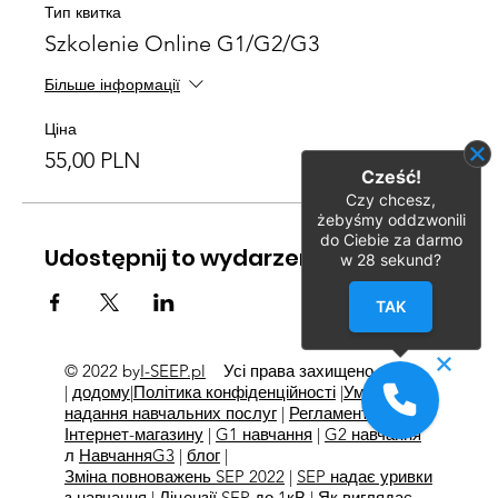
Тип квитка
Szkolenie Online G1/G2/G3
Більше інформації
Ціна
55,00 PLN
Cześć!
Czy chcesz,
żebyśmy oddzwonili
do Ciebie za darmo
Udostępnij to wydarzenie
w
28
sekund?
TAK
© 2022 by
I-SEEP.pl
Усі права захищено
©
|
додому
|
Політика конфіденційності
|
Умови
надання навчальних послуг
|
Регламент
Інтернет-магазину
|
G1 навчання
|
G2 навчання
л
Навчання
G3
|
блог
|
Зміна повноважень SEP 2022
|
SEP надає уривки
з навчання
|
Ліцензії SEP до 1кВ
|
Як виглядає