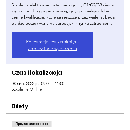
Szkolenia elektroenergetyczne z grupy G1/G2/G3 cieszą
się bardzo dużą popularnością, gdyż pozwalają zdobyć
cenne kwalifikacje, które są i jeszcze przez wiele lat będą
bardzo poszukiwane na europejskim rynku zatrudnienia.
Rejestracja jest zamknięta
Zobacz inne wydarzenia
Czas i lokalizacja
08 лип. 2022 р., 09:00 – 11:00
Szkolenie Online
Bilety
Продаж завершено