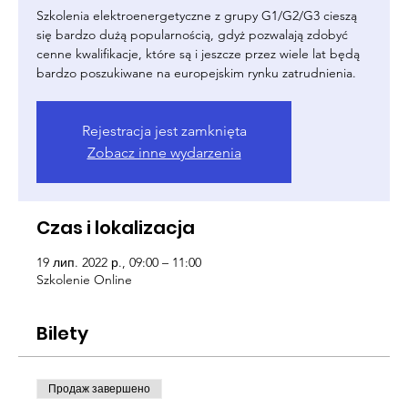
Szkolenia elektroenergetyczne z grupy G1/G2/G3 cieszą
się bardzo dużą popularnością, gdyż pozwalają zdobyć
cenne kwalifikacje, które są i jeszcze przez wiele lat będą
bardzo poszukiwane na europejskim rynku zatrudnienia.
Rejestracja jest zamknięta
Zobacz inne wydarzenia
Czas i lokalizacja
19 лип. 2022 р., 09:00 – 11:00
Szkolenie Online
Bilety
Продаж завершено