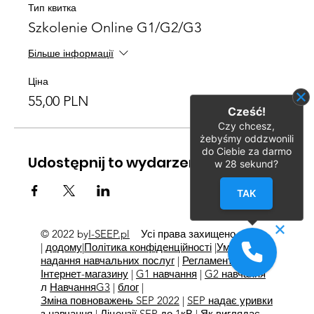
Тип квитка
Szkolenie Online G1/G2/G3
Більше інформації
Ціна
55,00 PLN
Cześć!
Czy chcesz,
żebyśmy oddzwonili
do Ciebie za darmo
Udostępnij to wydarzenie
w
28
sekund?
TAK
© 2022 by
I-SEEP.pl
Усі права захищено
©
|
додому
|
Політика конфіденційності
|
Умови
надання навчальних послуг
|
Регламент
Інтернет-магазину
|
G1 навчання
|
G2 навчання
л
Навчання
G3
|
блог
|
Зміна повноважень SEP 2022
|
SEP надає уривки
з навчання
|
Ліцензії SEP до 1кВ
|
Як виглядає