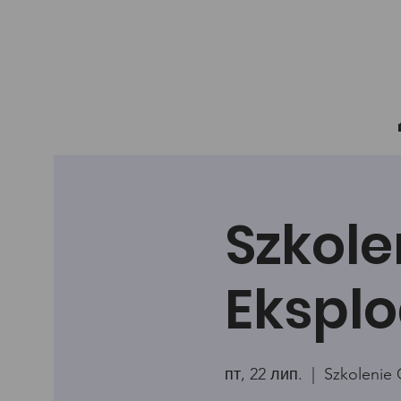
Szkole
Eksplo
пт, 22 лип.
  |  
Szkolenie 