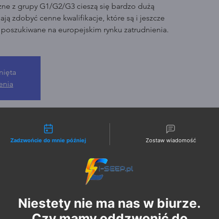
zne z grupy G1/G2/G3 cieszą się bardzo dużą
ją zdobyć cenne kwalifikacje, które są i jeszcze
o poszukiwane na europejskim rynku zatrudnienia.
nięta
enia
liwości kontaktu
Zadzwońcie do mnie później
Zostaw wiadomość
Niestety nie ma nas w biurze.
Czy mamy oddzwonić do