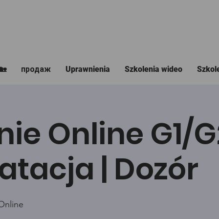
🏡
продаж
Uprawnienia
Szkolenia wideo
Szkol
nie Online G1/
atacja | Dozór
Online