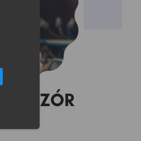
eduled call
elefonu w formacie E164