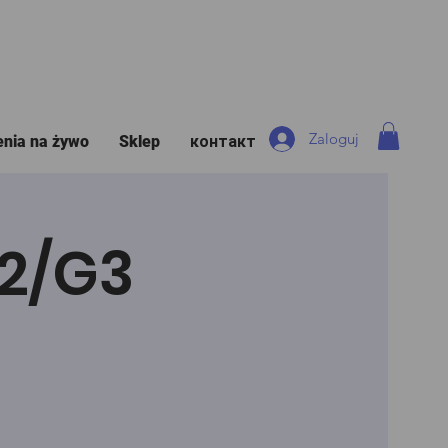
Zaloguj
enia na żywo
Sklep
контакт
G2/G3