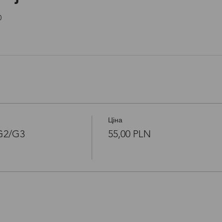
Open link in new window
0
Ціна
/G2/G3
55,00 PLN