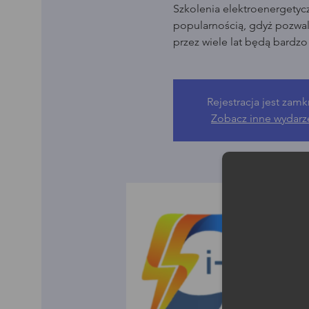
Szkolenia elektroenergetyc
popularnością, gdyż pozwala
przez wiele lat będą bardz
Rejestracja jest zamk
Zobacz inne wydarz
Moż