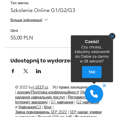
Тип квитка
Szkolenie Online G1/G2/G3
Більше інформації
Ціна
55,00 PLN
Cześć!
Czy chcesz,
żebyśmy oddzwonili
do Ciebie za darmo
Udostępnij to wydarzenie
w
28
sekund?
TAK
© 2022 by
I-SEEP.pl
Усі права захищено
©
|
додому
|
Політика конфіденційності
|
Умови
надання навчальних послуг
|
Регламент
Інтернет-магазину
|
G1 навчання
|
G2 навчання
л
Навчання
G3
|
блог
|
Зміна повноважень SEP 2022
|
SEP надає уривки
з навчання
|
Ліцензії SEP до 1кВ
|
Як виглядає