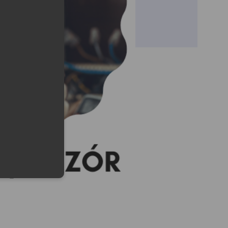
lefonu w formacie E164