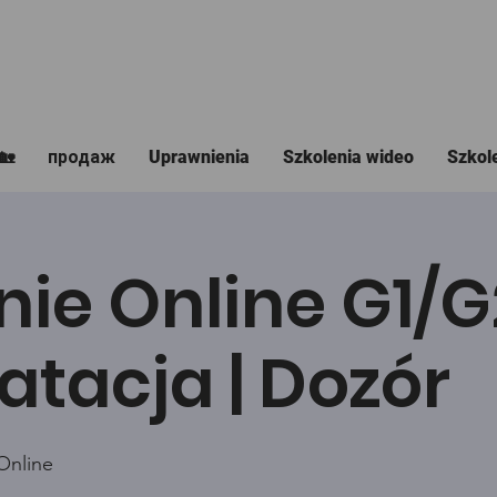
🏡
продаж
Uprawnienia
Szkolenia wideo
Szkol
nie Online G1/
atacja | Dozór
Online