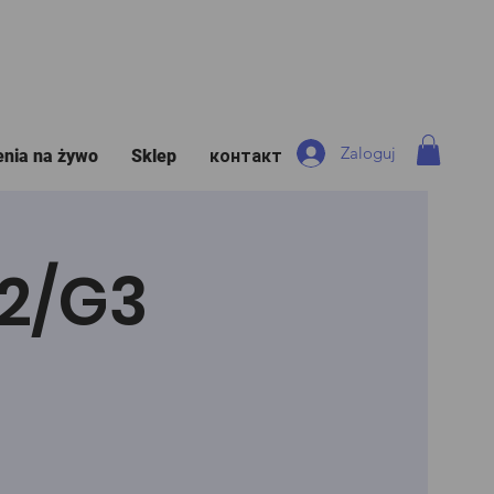
Zaloguj
enia na żywo
Sklep
контакт
G2/G3