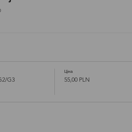
0
Ціна
/G2/G3
55,00 PLN