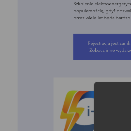
Szkolenia elektroenergetyc
popularnością, gdyż pozwala
przez wiele lat będą bardz
Rejestracja jest zamk
Zobacz inne wydarz
Moż