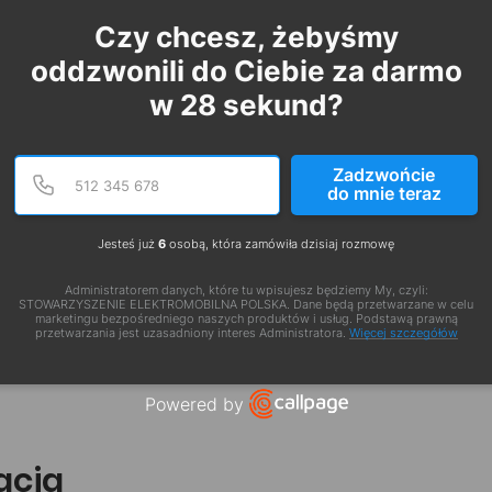
Czy chcesz, żebyśmy
oddzwonili do Ciebie za darmo
w
28
sekund?
Podaj poprawny numer te
Numer telefonu
Zadzwońcie
do mnie teraz
Jesteś już
6
osobą, która zamówiła dzisiaj rozmowę
Administratorem danych, które tu wpisujesz będziemy My, czyli:
STOWARZYSZENIE ELEKTROMOBILNA POLSKA. Dane będą przetwarzane w celu
marketingu bezpośredniego naszych produktów i usług. Podstawą prawną
przetwarzania jest uzasadniony interes Administratora.
Więcej szczegółów
Powered by
Open link in new window
zacja