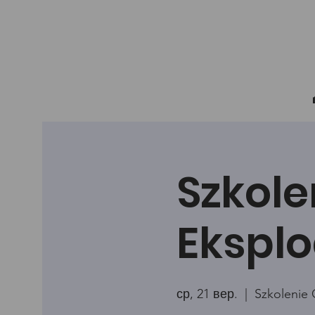
Szkole
Eksplo
ср, 21 вер.
  |  
Szkolenie 