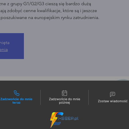
zne z grupy G1/G2/G3 cieszą się bardzo dużą
ją zdobyć cenne kwalifikacje, które są i jeszcze
o poszukiwane na europejskim rynku zatrudnienia.
nięta
enia
liwości kontaktu
Zadzwońcie do mnie
Zadzwońcie do mnie
Zostaw wiadomość
teraz
później