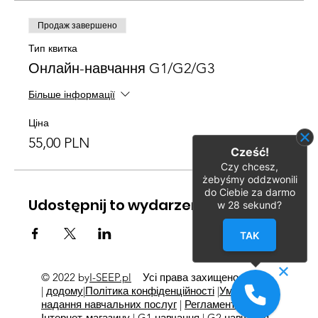
Продаж завершено
Тип квитка
Онлайн-навчання G1/G2/G3
Більше інформації
Ціна
55,00 PLN
Cześć!
Czy chcesz,
żebyśmy oddzwonili
do Ciebie za darmo
Udostępnij to wydarzenie
w
28
sekund?
TAK
© 2022 by
I-SEEP.pl
Усі права захищено
©
|
додому
|
Політика конфіденційності
|
Умови
надання навчальних послуг
|
Регламент
Інтернет-магазину
|
G1 навчання
|
G2 навчання