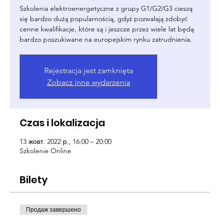
Szkolenia elektroenergetyczne z grupy G1/G2/G3 cieszą
się bardzo dużą popularnością, gdyż pozwalają zdobyć
cenne kwalifikacje, które są i jeszcze przez wiele lat będą
bardzo poszukiwane na europejskim rynku zatrudnienia.
Rejestracja jest zamknięta
Zobacz inne wydarzenia
Czas i lokalizacja
13 жовт. 2022 р., 16:00 – 20:00
Szkolenie Online
Bilety
Продаж завершено