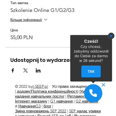
Тип квитка
Szkolenie Online G1/G2/G3
Більше інформації
Ціна
55,00 PLN
Cześć!
Czy chcesz,
żebyśmy oddzwonili
do Ciebie za darmo
Udostępnij to wydarzenie
w
28
sekund?
TAK
© 2022 by
I-SEEP.pl
Усі права захищено
©
|
додому
|
Політика конфіденційності
|
Умови
надання навчальних послуг
|
Регламент
Інтернет-магазину
|
G1 навчання
|
G2 навчання
л
Навчання
G3
|
блог
|
Зміна повноважень SEP 2022
|
SEP надає уривки
з навчання
|
Ліцензії SEP до 1кВ
|
Як виглядає