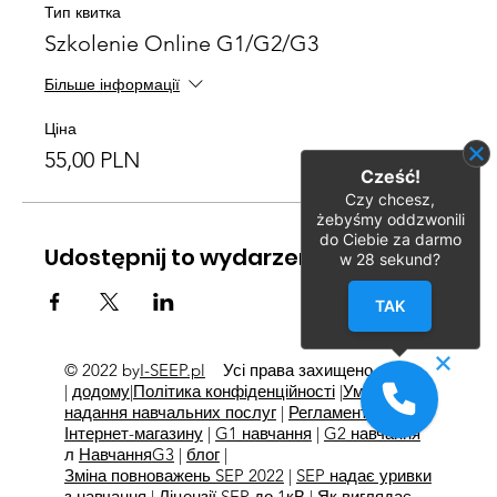
Тип квитка
Szkolenie Online G1/G2/G3
Більше інформації
Ціна
55,00 PLN
Cześć!
Czy chcesz,
żebyśmy oddzwonili
do Ciebie za darmo
Udostępnij to wydarzenie
w
28
sekund?
TAK
© 2022 by
I-SEEP.pl
Усі права захищено
©
|
додому
|
Політика конфіденційності
|
Умови
надання навчальних послуг
|
Регламент
Інтернет-магазину
|
G1 навчання
|
G2 навчання
л
Навчання
G3
|
блог
|
Зміна повноважень SEP 2022
|
SEP надає уривки
з навчання
|
Ліцензії SEP до 1кВ
|
Як виглядає