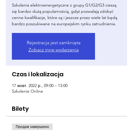
Szkolenia elektroenergetyczne z grupy G1/G2/G3 cieszą
się bardzo dużą popularnością, gdyż pozwalają zdobyć
cenne kwalifikacje, które są i jeszcze przez wiele lat będą
bardzo poszukiwane na europejskim rynku zatrudnienia.
Rejestracja jest zamknięta
Zobacz inne wydarzenia
Czas i lokalizacja
17 жовт. 2022 р., 09:00 – 13:00
Szkolenie Online
Bilety
Продаж завершено