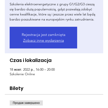
Szkolenia elektroenergetyczne z grupy G1/G2/G3 cieszą
się bardzo dużą popularnością, gdyż pozwalają zdobyć
cenne kwalifikacje, które są i jeszcze przez wiele lat będą
bardzo poszukiwane na europejskim rynku zatrudnienia.
Rejestracja jest zamknięta
Zobacz inne wydarzenia
Czas i lokalizacja
18 жовт. 2022 р., 16:00 – 20:00
Szkolenie Online
Bilety
Продаж завершено