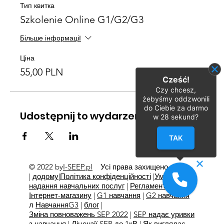
Тип квитка
Szkolenie Online G1/G2/G3
Більше інформації
Ціна
55,00 PLN
Cześć!
Czy chcesz,
żebyśmy oddzwonili
do Ciebie za darmo
Udostępnij to wydarzenie
w
28
sekund?
TAK
© 2022 by
I-SEEP.pl
Усі права захищено
©
|
додому
|
Політика конфіденційності
|
Умови
надання навчальних послуг
|
Регламент
Інтернет-магазину
|
G1 навчання
|
G2 навчання
л
Навчання
G3
|
блог
|
Зміна повноважень SEP 2022
|
SEP надає уривки
з навчання
|
Ліцензії SEP до 1кВ
|
Як виглядає