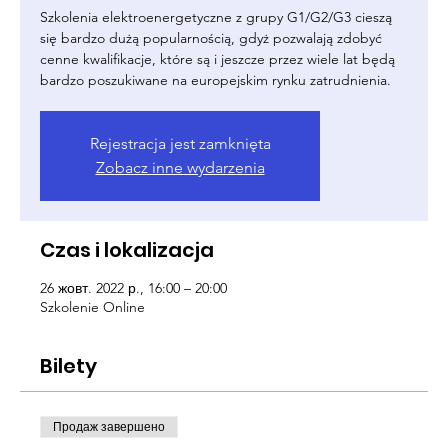
Szkolenia elektroenergetyczne z grupy G1/G2/G3 cieszą
się bardzo dużą popularnością, gdyż pozwalają zdobyć
cenne kwalifikacje, które są i jeszcze przez wiele lat będą
bardzo poszukiwane na europejskim rynku zatrudnienia.
Rejestracja jest zamknięta
Zobacz inne wydarzenia
Czas i lokalizacja
26 жовт. 2022 р., 16:00 – 20:00
Szkolenie Online
Bilety
Продаж завершено