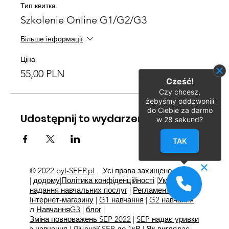
Тип квитка
Szkolenie Online G1/G2/G3
Більше інформації
Ціна
55,00 PLN
Cześć!
Czy chcesz,
żebyśmy oddzwonili
do Ciebie za darmo
Udostępnij to wydarzenie
w
28
sekund?
TAK
© 2022 by
I-SEEP.pl
Усі права захищено
©
|
додому
|
Політика конфіденційності
|
Умови
надання навчальних послуг
|
Регламент
Інтернет-магазину
|
G1 навчання
|
G2 навчання
л
Навчання
G3
|
блог
|
Зміна повноважень SEP 2022
|
SEP надає уривки
з навчання
|
Ліцензії SEP до 1кВ
|
Як виглядає