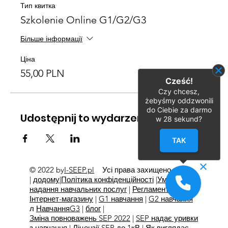
Тип квитка
Szkolenie Online G1/G2/G3
Більше інформації
Ціна
55,00 PLN
Cześć!
Czy chcesz,
żebyśmy oddzwonili
do Ciebie za darmo
Udostępnij to wydarzenie
w
28
sekund?
TAK
© 2022 by
I-SEEP.pl
Усі права захищено
©
|
додому
|
Політика конфіденційності
|
Умови
надання навчальних послуг
|
Регламент
Інтернет-магазину
|
G1 навчання
|
G2 навчання
л
Навчання
G3
|
блог
|
Зміна повноважень SEP 2022
|
SEP надає уривки
з навчання
|
Ліцензії SEP до 1кВ
|
Як виглядає