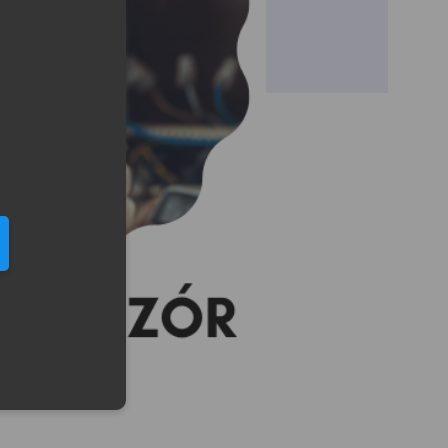
eduled call
elefonu w formacie E164