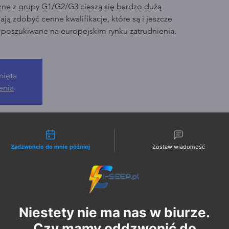
zne z grupy G1/G2/G3 cieszą się bardzo dużą
ją zdobyć cenne kwalifikacje, które są i jeszcze
o poszukiwane na europejskim rynku zatrudnienia.
nięta
enia
liwości kontaktu
Zadzwońcie do mnie później
Zostaw wiadomość
Niestety nie ma nas w biurze.
Czy mamy oddzwonić do