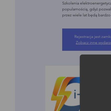
Szkolenia elektroenergetyc
popularnością, gdyż pozwala
przez wiele lat będą bardz
Rejestracja jest zamk
Zobacz inne wydarz
Moż