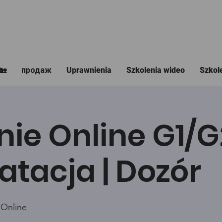
🏡
продаж
Uprawnienia
Szkolenia wideo
Szkol
nie Online G1/
atacja | Dozór
 Online