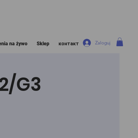
Zaloguj
enia na żywo
Sklep
контакт
G2/G3