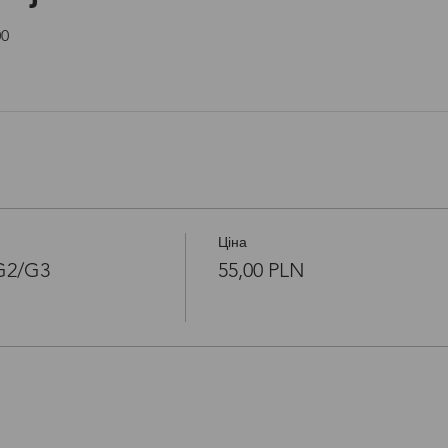
Open link in new window
00
Ціна
/G2/G3
55,00 PLN