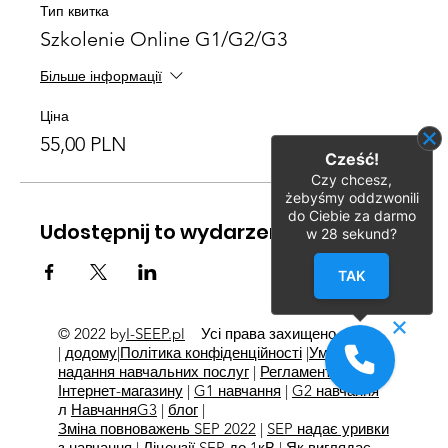
Тип квитка
Szkolenie Online G1/G2/G3
Більше інформації
Ціна
55,00 PLN
Cześć!
Czy chcesz,
żebyśmy oddzwonili
do Ciebie za darmo
Udostępnij to wydarzenie
w
28
sekund?
TAK
© 2022 by
I-SEEP.pl
Усі права захищено
©
|
додому
|
Політика конфіденційності
|
Умови
надання навчальних послуг
|
Регламент
Інтернет-магазину
|
G1 навчання
|
G2 навчання
л
Навчання
G3
|
блог
|
Зміна повноважень SEP 2022
|
SEP надає уривки
з навчання
|
Ліцензії SEP до 1кВ
|
Як виглядає