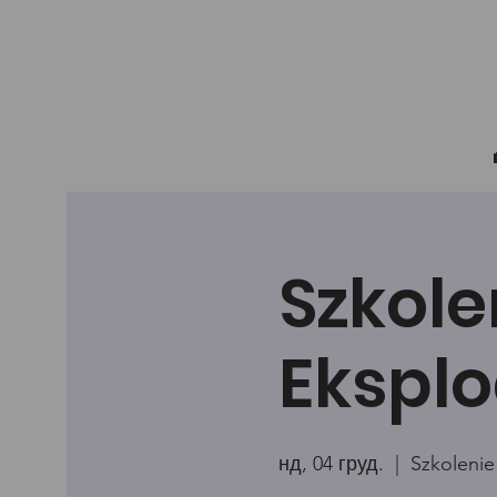
Szkole
Eksplo
нд, 04 груд.
  |  
Szkolenie