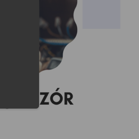
lefonu w formacie E164