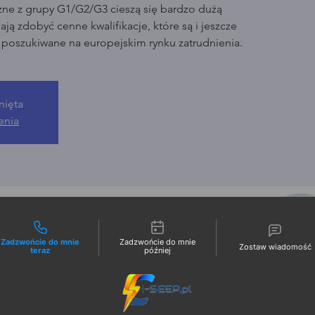
zne z grupy G1/G2/G3 cieszą się bardzo dużą
ją zdobyć cenne kwalifikacje, które są i jeszcze
o poszukiwane na europejskim rynku zatrudnienia.
nięta
enia
liwości kontaktu
Zadzwońcie do mnie
Zadzwońcie do mnie
Zostaw wiadomość
teraz
później