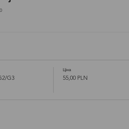
0
Ціна
/G2/G3
55,00 PLN