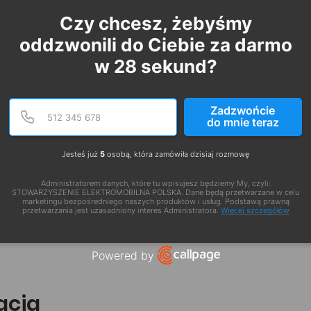
Czy chcesz, żebyśmy
oddzwonili do Ciebie za darmo
w
28
sekund?
Podaj poprawny numer te
Numer telefonu
Zadzwońcie
do mnie teraz
Jesteś już
5
osobą, która zamówiła dzisiaj rozmowę
Administratorem danych, które tu wpisujesz będziemy My, czyli:
STOWARZYSZENIE ELEKTROMOBILNA POLSKA. Dane będą przetwarzane w celu
marketingu bezpośredniego naszych produktów i usług. Podstawą prawną
przetwarzania jest uzasadniony interes Administratora.
Więcej szczegółów
Powered by
Open link in new window
zacja