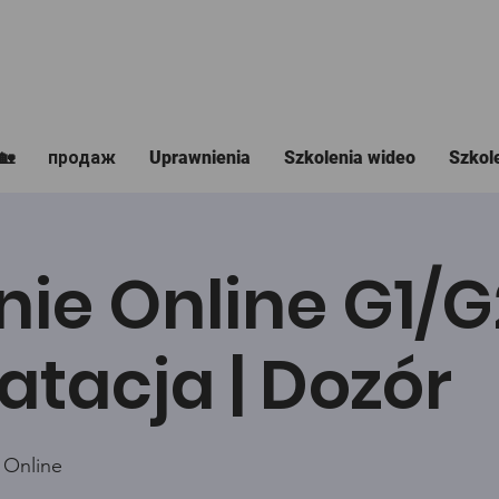
🏡
продаж
Uprawnienia
Szkolenia wideo
Szkol
nie Online G1/
atacja | Dozór
 Online