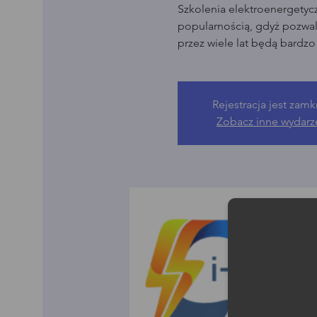
Szkolenia elektroenergetyc
popularnością, gdyż pozwala
przez wiele lat będą bardz
Rejestracja jest zamk
Zobacz inne wydarz
Moż