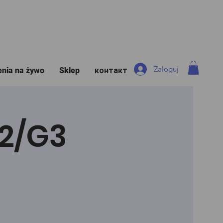
Zaloguj
enia na żywo
Sklep
контакт
G2/G3