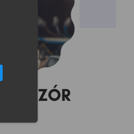
eduled call
elefonu w formacie E164