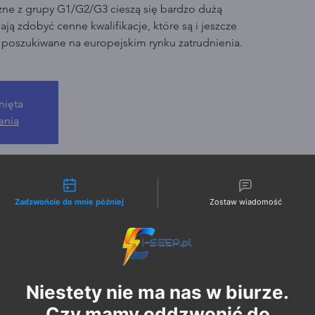
zne z grupy G1/G2/G3 cieszą się bardzo dużą
ją zdobyć cenne kwalifikacje, które są i jeszcze
o poszukiwane na europejskim rynku zatrudnienia.
nięta
enia
liwości kontaktu
Zadzwońcie do mnie później
Zostaw wiadomość
Niestety nie ma nas w biurze.
Czy mamy oddzwonić do