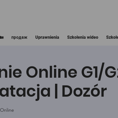
🏡
продаж
Uprawnienia
Szkolenia wideo
Szkol
nie Online G1/
atacja | Dozór
 Online