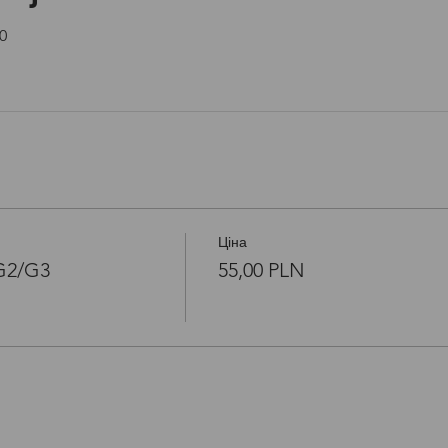
Open link in new window
0
Ціна
/G2/G3
55,00 PLN