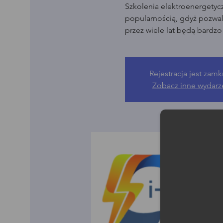
Szkolenia elektroenergetyc
popularnością, gdyż pozwala
przez wiele lat będą bardz
Rejestracja jest zamk
Zobacz inne wydarz
Moż