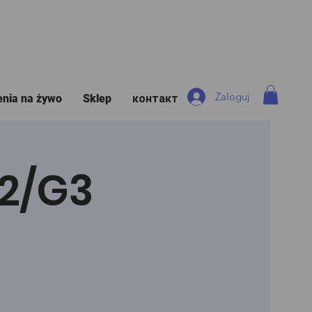
Zaloguj
enia na żywo
Sklep
контакт
G2/G3