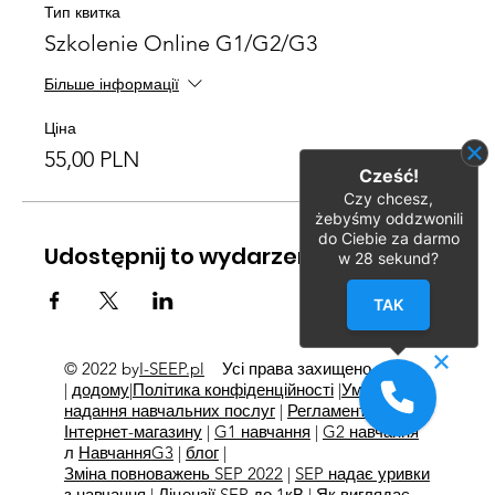
Тип квитка
Szkolenie Online G1/G2/G3
Більше інформації
Ціна
55,00 PLN
Cześć!
Czy chcesz,
żebyśmy oddzwonili
do Ciebie za darmo
Udostępnij to wydarzenie
w
28
sekund?
TAK
© 2022 by
I-SEEP.pl
Усі права захищено
©
|
додому
|
Політика конфіденційності
|
Умови
надання навчальних послуг
|
Регламент
Інтернет-магазину
|
G1 навчання
|
G2 навчання
л
Навчання
G3
|
блог
|
Зміна повноважень SEP 2022
|
SEP надає уривки
з навчання
|
Ліцензії SEP до 1кВ
|
Як виглядає