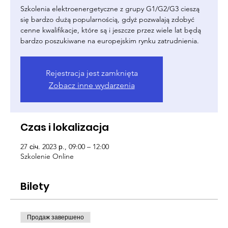
Szkolenia elektroenergetyczne z grupy G1/G2/G3 cieszą
się bardzo dużą popularnością, gdyż pozwalają zdobyć
cenne kwalifikacje, które są i jeszcze przez wiele lat będą
bardzo poszukiwane na europejskim rynku zatrudnienia.
Rejestracja jest zamknięta
Zobacz inne wydarzenia
Czas i lokalizacja
27 січ. 2023 р., 09:00 – 12:00
Szkolenie Online
Bilety
Продаж завершено