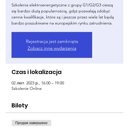
Szkolenia elektroenergetyczne z grupy G1/G2/G3 cieszą
się bardzo dużą popularnością, gdyż pozwalają zdobyć
cenne kwalifikacje, które są i jeszcze przez wiele lat będą
bardzo poszukiwane na europejskim rynku zatrudnienia.
Rejestracja jest zamknięta
Zobacz inne wydarzenia
Czas i lokalizacja
02 лют. 2023 р., 16:00 – 19:00
Szkolenie Online
Bilety
Продаж завершено