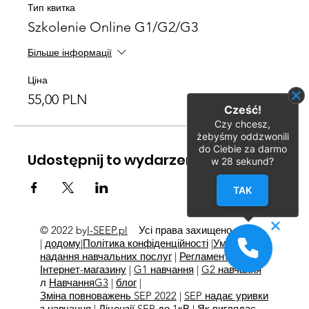
Тип квитка
Szkolenie Online G1/G2/G3
Більше інформації
Ціна
55,00 PLN
Cześć!
Czy chcesz,
żebyśmy oddzwonili
do Ciebie za darmo
Udostępnij to wydarzenie
w
28
sekund?
TAK
© 2022 by
I-SEEP.pl
Усі права захищено
©
|
додому
|
Політика конфіденційності
|
Умови
надання навчальних послуг
|
Регламент
Інтернет-магазину
|
G1 навчання
|
G2 навчання
л
Навчання
G3
|
блог
|
Зміна повноважень SEP 2022
|
SEP надає уривки
з навчання
|
Ліцензії SEP до 1кВ
|
Як виглядає