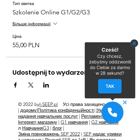
Тип квитка
Szkolenie Online G1/G2/G3
Більше інформації
Ціна
55,00 PLN
Cześć!
Czy chcesz,
żebyśmy oddzwonili
do Ciebie za darmo
Udostępnij to wydarzenie
w
28
sekund?
TAK
© 2022 by
I-SEEP.pl
Усі права захищено
©
|
додому
|
Політика конфіденційності
|
Умови
надання навчальних послуг
|
Регламент
Інтернет-магазину
|
G1 навчання
|
G2 навчання
л
Навчання
G3
|
блог
|
Зміна повноважень SEP 2022
|
SEP надає уривки
з навчання
|
Ліцензії SEP до 1кВ
|
Як виглядає