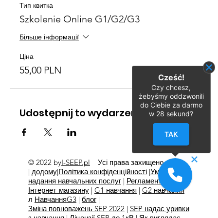
Тип квитка
Szkolenie Online G1/G2/G3
Більше інформації
Ціна
55,00 PLN
Cześć!
Czy chcesz,
żebyśmy oddzwonili
do Ciebie za darmo
Udostępnij to wydarzenie
w
28
sekund?
TAK
© 2022 by
I-SEEP.pl
Усі права захищено
©
|
додому
|
Політика конфіденційності
|
Умови
надання навчальних послуг
|
Регламент
Інтернет-магазину
|
G1 навчання
|
G2 навчання
л
Навчання
G3
|
блог
|
Зміна повноважень SEP 2022
|
SEP надає уривки
з навчання
|
Ліцензії SEP до 1кВ
|
Як виглядає