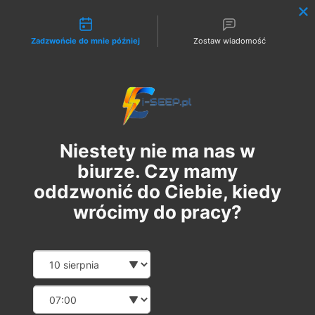
Możliwości kontaktu
Zadzwońcie do mnie później
Zostaw wiadomość
Zaloguj
Niestety nie ma nas w
biurze. Czy mamy
oddzwonić do Ciebie, kiedy
wrócimy do pracy?
Szkolenie Online G1/G2/G3
Date and time slection for sch
Wybierz datę
Eksploatacja | Dozór
Wybierz godzinę
вт, 04 квіт.
  |  
Szkolenie Online