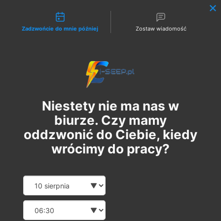
Możliwości kontaktu
Zadzwońcie do mnie później
Zostaw wiadomość
Zaloguj
Niestety nie ma nas w
biurze. Czy mamy
oddzwonić do Ciebie, kiedy
wrócimy do pracy?
Szkolenie Online G1/G2/G3
Date and time slection for sch
Wybierz datę
Eksploatacja | Dozór
Wybierz godzinę
вт, 18 квіт.
  |  
Szkolenie Online