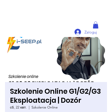
Zaloguj
Szkolenie Online G1/G2/G3
Eksploatacja | Dozór
сб, 22 квіт.
  |  
Szkolenie Online