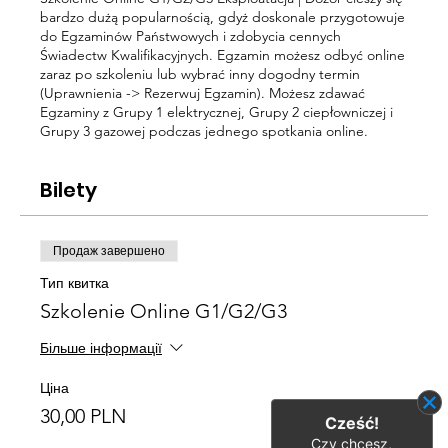
bardzo dużą popularnością, gdyż doskonale przygotowuje
do Egzaminów Państwowych i zdobycia cennych
Świadectw Kwalifikacyjnych. Egzamin możesz odbyć online
zaraz po szkoleniu lub wybrać inny dogodny termin
(Uprawnienia -> Rezerwuj Egzamin). Możesz zdawać
Egzaminy z Grupy 1 elektrycznej, Grupy 2 ciepłowniczej i
Grupy 3 gazowej podczas jednego spotkania online.
Bilety
Продаж завершено
Тип квитка
Szkolenie Online G1/G2/G3
Більше інформації
Ціна
30,00 PLN
Cześć!
Czy chcesz,