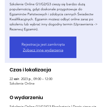
Szkolenie Online G1/G2/G3 cieszy się bardzo dużą
popularnością, gdyż doskonale przygotowuje do
Egzaminów Państwowych i zdobycia cennych Świadectw
Kwalifikacyjnych. Egzamin możesz odbyć online zaraz po
szkoleniu lub wybrać inny dogodny termin (Uprawnienia ->
Rezerwuj Egzamin).
Rejestracja jest zamknięta
Zobacz inne wydarzenia
Czas i lokalizacja
22 квіт. 2023 р., 09:00 – 12:00
Szkolenie Online
O wydarzeniu
Szkolenie Online G1/G2/G3 Eksploatacja | Dozór cieszy się