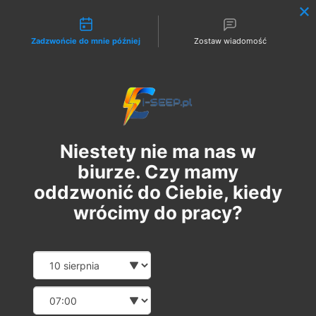
Możliwości kontaktu
Zadzwońcie do mnie później
Zostaw wiadomość
Zaloguj
Niestety nie ma nas w
biurze. Czy mamy
oddzwonić do Ciebie, kiedy
wrócimy do pracy?
Szkolenie Online G1/G2/G3
Date and time slection for sch
Wybierz datę
Eksploatacja | Dozór
Wybierz godzinę
сб, 06 трав.
  |  
Szkolenie Online