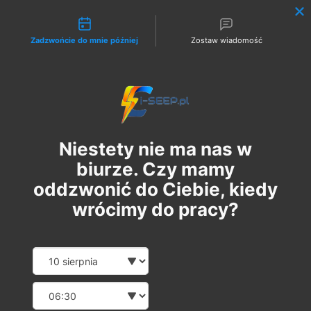
Możliwości kontaktu
Zadzwońcie do mnie później
Zostaw wiadomość
Zaloguj
Niestety nie ma nas w
biurze. Czy mamy
oddzwonić do Ciebie, kiedy
wrócimy do pracy?
Szkolenie Online G1/G2/G3
Date and time slection for sch
Wybierz datę
Eksploatacja | Dozór
Wybierz godzinę
пн, 08 трав.
  |  
Szkolenie Online